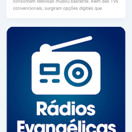
consomem televisão mudou bastante. Além das TVs
convencionais, surgiram opções digitais que