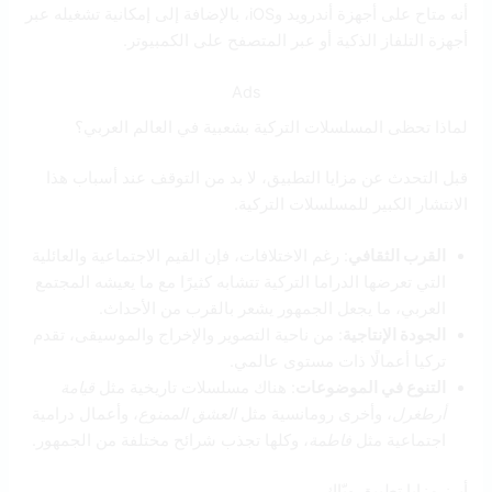
أنه متاح على أجهزة أندرويد وiOS، بالإضافة إلى إمكانية تشغيله عبر
أجهزة التلفاز الذكية أو عبر المتصفح على الكمبيوتر.
Ads
لماذا تحظى المسلسلات التركية بشعبية في العالم العربي؟
قبل التحدث عن مزايا التطبيق، لا بد من التوقف عند أسباب هذا
الانتشار الكبير للمسلسلات التركية.
القرب الثقافي
: رغم الاختلافات، فإن القيم الاجتماعية والعائلية
التي تعرضها الدراما التركية تتشابه كثيرًا مع ما يعيشه المجتمع
العربي، ما يجعل الجمهور يشعر بالقرب من الأحداث.
الجودة الإنتاجية
: من ناحية التصوير والإخراج والموسيقى، تقدم
تركيا أعمالًا ذات مستوى عالمي.
التنوع في الموضوعات
: هناك مسلسلات تاريخية مثل
قيامة
أرطغرل
، وأخرى رومانسية مثل
العشق الممنوع
، وأعمال درامية
اجتماعية مثل
فاطمة
، وكلها تجذب شرائح مختلفة من الجمهور.
أبرز مزايا تطبيق ويّاك