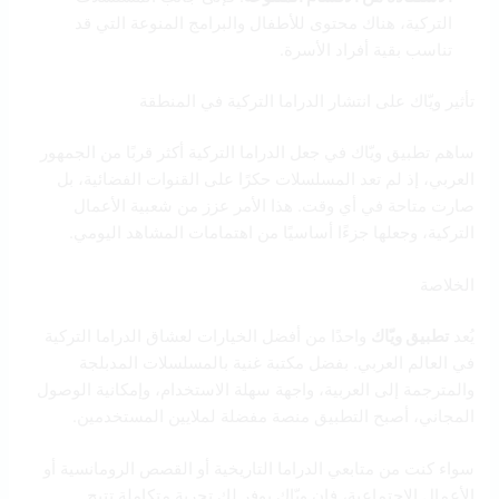
التركية، هناك محتوى للأطفال والبرامج المنوعة التي قد
تناسب بقية أفراد الأسرة.
تأثير ويّاك على انتشار الدراما التركية في المنطقة
ساهم تطبيق ويّاك في جعل الدراما التركية أكثر قربًا من الجمهور
العربي، إذ لم تعد المسلسلات حكرًا على القنوات الفضائية، بل
صارت متاحة في أي وقت. هذا الأمر عزز من شعبية الأعمال
التركية، وجعلها جزءًا أساسيًا من اهتمامات المشاهد اليومي.
الخلاصة
يُعد
تطبيق ويّاك
واحدًا من أفضل الخيارات لعشاق الدراما التركية
في العالم العربي. بفضل مكتبة غنية بالمسلسلات المدبلجة
والمترجمة إلى العربية، واجهة سهلة الاستخدام، وإمكانية الوصول
المجاني، أصبح التطبيق منصة مفضلة لملايين المستخدمين.
سواء كنت من متابعي الدراما التاريخية أو القصص الرومانسية أو
الأعمال الاجتماعية، فإن ويّاك يوفر لك تجربة متكاملة تتيح