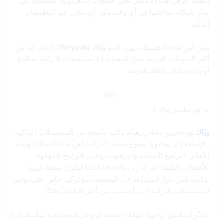
انتظار عرض هذه الأعمال على القنوات التلفزيونية التقليدية، بل
صار بإمكانه متابعتها في أي وقت ومن أي مكان عبر التطبيقات
الذكية.
ومن أبرز هذه التطبيقات يبرز اسم
ويّاك (Weyyak)
، الذي يُعد من
أكثر المنصات العربية تميزًا لمشاهدة المسلسلات التركية مدبلجة
أو مترجمة إلى اللغة العربية.
Ads
ما هو تطبيق ويّاك؟
ويّاك
هو تطبيق مجاني يقدّم مكتبة واسعة من المسلسلات التركية،
بالإضافة إلى محتوى متنوع يشمل الدراما العربية، الأعمال الهندية،
الأفلام، البرامج الثقافية والترفيهية، وحتى البرامج الموجهة
للأطفال. أطلقته شركة زين (Z5X Global) ليكون منصة عربية
شاملة تُلبي ذوق المشاهد في المنطقة، مع تركيز خاص على توفير
المسلسلات التركية التي أصبحت من أكثر الأعمال طلبًا.
يتميّز التطبيق بواجهة سهلة الاستخدام وتجربة مشاهدة سلسة، كما