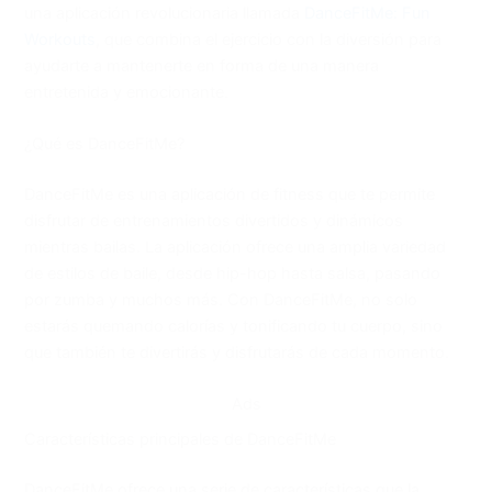
una aplicación revolucionaria llamada
DanceFitMe: Fun
Workouts
, que combina el ejercicio con la diversión para
ayudarte a mantenerte en forma de una manera
entretenida y emocionante.
¿Qué es DanceFitMe?
DanceFitMe es una aplicación de fitness que te permite
disfrutar de entrenamientos divertidos y dinámicos
mientras bailas. La aplicación ofrece una amplia variedad
de estilos de baile, desde hip-hop hasta salsa, pasando
por zumba y muchos más. Con DanceFitMe, no solo
estarás quemando calorías y tonificando tu cuerpo, sino
que también te divertirás y disfrutarás de cada momento.
Ads
Características principales de DanceFitMe
DanceFitMe ofrece una serie de características que la