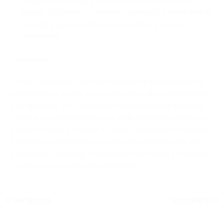
habilidades de baile y te sientes más cómodo en tu
cuerpo, tu confianza también aumentará. DanceFitMe te
ayudará a ganar confianza en ti mismo y en tus
habilidades.
Conclusión
Si estás buscando una forma divertida y emocionante de
mantenerte en forma, no busques más allá de DanceFitMe:
Fun Workouts. Esta aplicación revolucionaria te permitirá
disfrutar de entrenamientos de baile divertidos mientras te
pones en forma y mejoras tu salud. No importa tu nivel de
habilidad o experiencia en el baile, DanceFitMe tiene algo
para todos. ¡Descarga la aplicación hoy mismo y comienza
a bailar hacia una vida más saludable!
ANTERIOR
SIGUIENTE