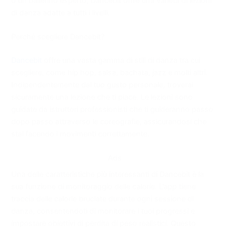
o un ballerino esperto, Dancebit offre una varietà di lezioni
di danza adatte a tutti i livelli.
Perché scegliere Dancebit?
Dancebit
offre una vasta gamma di stili di danza tra cui
scegliere, come hip hop, salsa, bachata, jazz e molti altri.
Indipendentemente dal tuo gusto personale, troverai
sicuramente una lezione che ti piace. Le lezioni sono
guidate da istruttori professionisti che ti guideranno passo
dopo passo attraverso le coreografie, assicurandosi che
stai facendo i movimenti correttamente.
Ads
Una delle caratteristiche più interessanti di Dancebit è la
sua funzione di monitoraggio delle calorie. L’app tiene
traccia delle calorie bruciate durante ogni sessione di
danza, consentendoti di monitorare i tuoi progressi e
impostare obiettivi di perdita di peso realistici. Questo