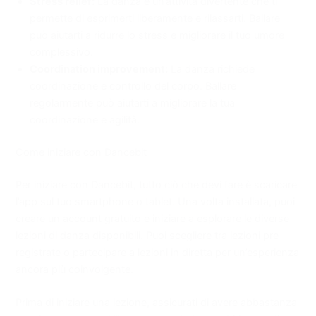
Stress relief:
La danza è un’attività divertente che ti
permette di esprimerti liberamente e rilassarti. Ballare
può aiutarti a ridurre lo stress e migliorare il tuo umore
complessivo.
Coordination improvement:
La danza richiede
coordinazione e controllo del corpo. Ballare
regolarmente può aiutarti a migliorare la tua
coordinazione e agilità.
Come iniziare con Dancebit
Per iniziare con Dancebit, tutto ciò che devi fare è scaricare
l’app sul tuo smartphone o tablet. Una volta installata, puoi
creare un account gratuito e iniziare a esplorare le diverse
lezioni di danza disponibili. Puoi scegliere tra lezioni pre-
registrate o partecipare a lezioni in diretta per un’esperienza
ancora più coinvolgente.
Prima di iniziare una lezione, assicurati di avere abbastanza