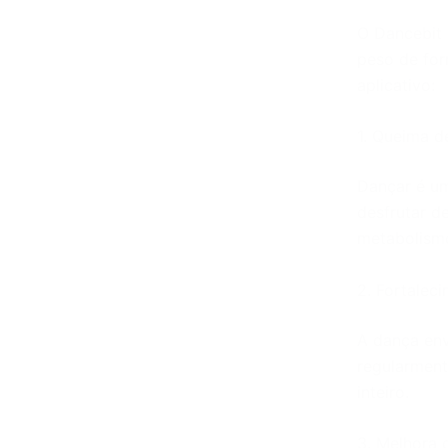
O Dancebit 
peso de for
aplicativo:
1. Queima d
Dançar é um
desfrutar d
metabolismo
2. Fortalec
A dança env
regularment
inteiro.
3. Melhora 