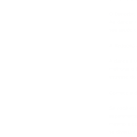
O Dancebit 
Ao dançar r
sua saúde c
4. Redução 
A dança é u
melhorar o 
estresse do 
Comece a d
Se você est
experimente
mesmo e com
se divertir