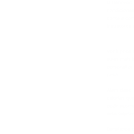
O Dancebit 
condicionam
conta e com
instrutores
Você pode e
aulas mais 
personalize
peso.
Além disso,
calorias qu
pode acomp
seus objeti
Benefícios 