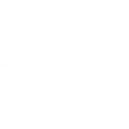
co geral.
 e melhora
stresse e
liviar o
so,
vo agora
esultados e