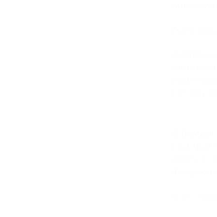
forma diver
Dance para
A dança é u
Além de ser
para a saúd
fortalece os
O Dancebit:
para ajudá-
estilos de 
lhe agrada 
Como funci