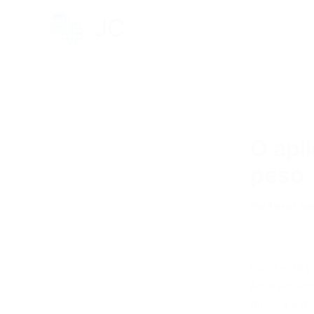
Ir
JC
para
o
conteúdo
O apl
peso
Por
Alexa
/
mai
Você está p
Apresentam
música e mo