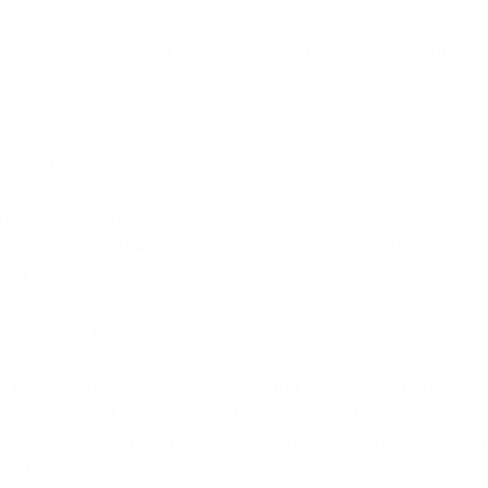
é uma ótima maneira de melhorar seu condicionamento físi
egularmente, você aumenta sua resistência cardiovascular
ardiovascular.
do estresse
ma atividade divertida e prazerosa que ajuda a reduzir o e
humor. Com o Dancebit, você pode se divertir dançando e a
dia a dia.
ançar hoje mesmo!
á procurando uma maneira divertida e eficaz de perder pe
 o aplicativo Dancebit: weight loss dance. Baixe o aplicati
ece a dançar hoje mesmo. Você ficará surpreso com os r
á ao longo do caminho!