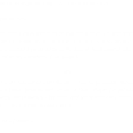
tida e alcançar seus objetivos de perda de peso.
 perder peso
ma forma de exercício físico que combina movimento, ritm
 uma atividade divertida, a dança também oferece diversos
e, incluindo a perda de peso. Ao dançar, você queima calor
 músculos e melhora a flexibilidade.
Ads
 weight loss dance é um aplicativo que foi projetado espe
lo a perder peso através da dança. Com uma ampla varied
dança, desde salsa até hip-hop, você pode escolher o ritmo
e começar a dançar hoje mesmo.
ona o Dancebit