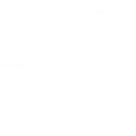
ra
App tatuagem
Aplicativos
Contato
perder
legria,
ercitar de