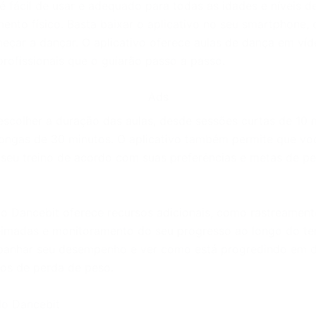
é fácil de usar e adequado para todas as idades e níveis d
ento físico. Basta baixar o aplicativo no seu smartphone, 
eçar a dançar. O aplicativo oferece aulas de dança em ví
 profissionais que o guiarão passo a passo.
Ads
scolher a duração das aulas, desde sessões curtas de 10 
longas de 30 minutos. O aplicativo também permite que vo
 seu treino de acordo com suas preferências e metas de p
 o Dancebit oferece recursos adicionais, como rastreamen
eimadas e monitoramento do seu progresso ao longo do t
anhar seu desempenho e ver como está progredindo em d
vos de perda de peso.
do Dancebit