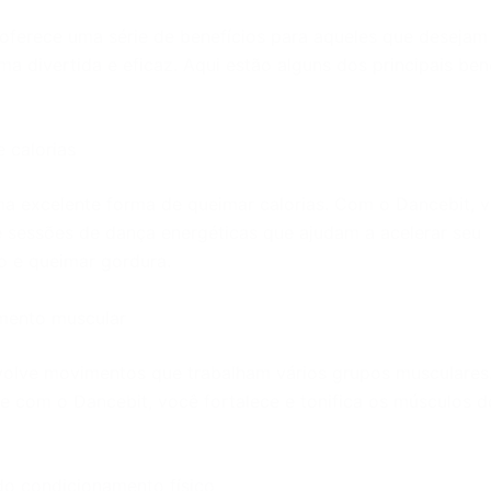
oferece uma série de benefícios para aqueles que desejam
ma divertida e eficaz. Aqui estão alguns dos principais ben
e calorias
a excelente forma de queimar calorias. Com o Dancebit, 
e sessões de dança energéticas que ajudam a acelerar seu
 e queimar gordura.
imento muscular
olve movimentos que trabalham vários grupos musculares
e com o Dancebit, você fortalece e tonifica os músculos 
do condicionamento físico