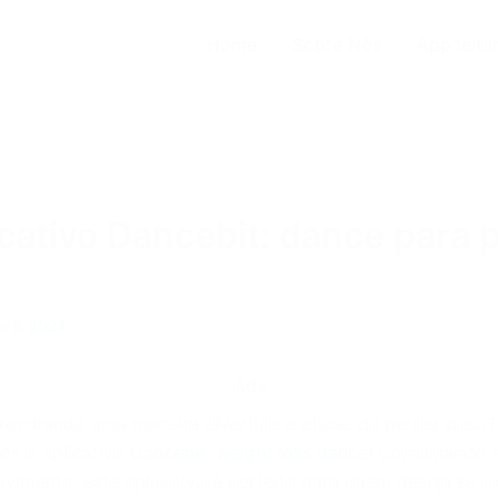
Home
Sobre Nós
App leitu
icativo Dancebit: dance para 
o 5, 2024
Ads
rocurando uma maneira divertida e eficaz de perder peso?
os o aplicativo
Dancebit: weight loss dance
! Combinando a
vimento, este aplicativo é perfeito para quem deseja se ex