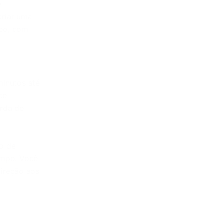
e
criar uma
deo, com
minutos até
cê
erda de
to de
empo. Você
ireção aos