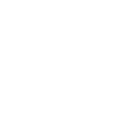
o e música.
 benefícios
ias,
cificamente
ade de
 que mais