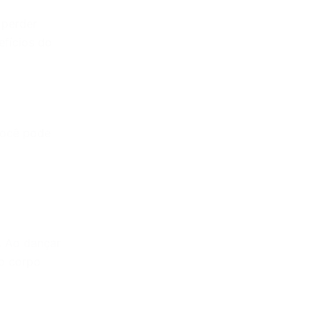
 perder
efícios do
você pode
. Ao dançar
do corpo