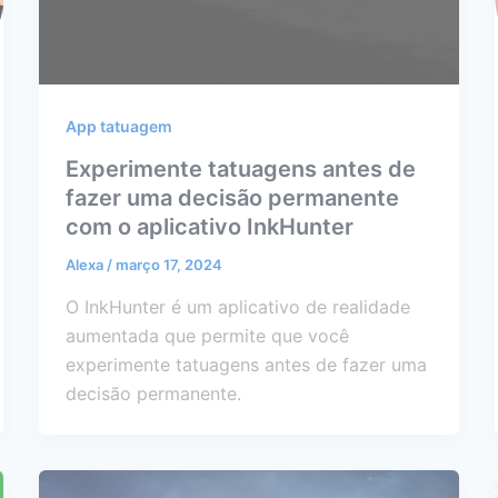
App tatuagem
Experimente tatuagens antes de
fazer uma decisão permanente
com o aplicativo InkHunter
Alexa
/
março 17, 2024
O InkHunter é um aplicativo de realidade
aumentada que permite que você
experimente tatuagens antes de fazer uma
decisão permanente.