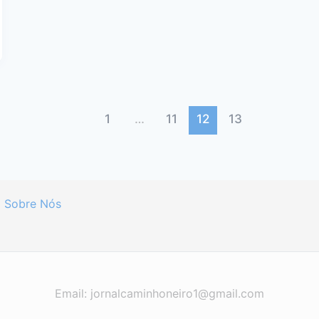
1
…
11
12
13
Sobre Nós
Email: jornalcaminhoneiro1@gmail.com