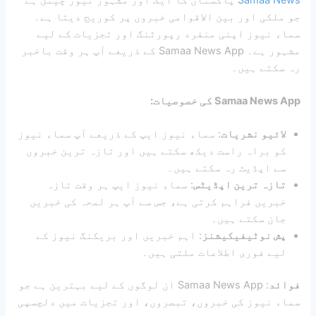
جو ملکی اور بین الاقوامی خبروں پر کوریج دیتا ہے۔
سماء نیوز اپنی منفرد رپورٹنگ اور تجزیات کے لیے
مشہور ہے۔ Samaa News App کے ذریعے آپ ہر وقت باخبر
رہ سکتے ہیں۔
Samaa News App کی خصوصیات:
لائیو نشریات
: سماء نیوز ایپ کے ذریعے آپ سماء نیوز
کو براہ راست دیکھ سکتے ہیں اور تازہ ترین خبروں
سے اپڈیٹ رہ سکتے ہیں۔
تازہ ترین اپڈیٹس
: سماء نیوز ایپ ہر وقت تازہ
خبریں فراہم کرتی ہے، جس سے آپ ہر لمحہ کی خبریں
جان سکتے ہیں۔
پش نوٹیفیکیشنز
: اہم خبریں اور بریکنگ نیوز کے
لیے فوری اطلاعات ملتی ہیں۔
فوائد
: Samaa News App ان لوگوں کے لیے بہترین ہے جو
سماء نیوز کی خبروں، تبصروں، اور تجزیات میں دلچسپی