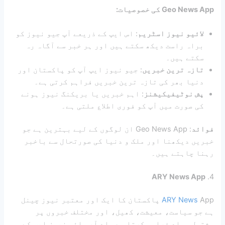
Geo News App کی خصوصیات:
لائیو نیوز اسٹریم
: اس ایپ کے ذریعے آپ جیو نیوز کو
براہ راست دیکھ سکتے ہیں اور ہر خبر سے آگاہ رہ
سکتے ہیں۔
تازہ ترین خبریں
: جیو نیوز ایپ آپ کو پاکستان اور
دنیا بھر کی تازہ ترین خبریں فراہم کرتی ہے۔
پش نوٹیفیکیشنز
: اہم خبریں یا بریکنگ نیوز ہونے
کی صورت میں آپ کو فوری اطلاع ملتی ہے۔
فوائد
: Geo News App ان لوگوں کے لیے بہترین ہے جو
خبریں دیکھنا اور ملک و دنیا کی صورتحال سے باخبر
رہنا چاہتے ہیں۔
ARY News App
4.
ARY News
App پاکستان کا ایک اور معتبر نیوز چینل
ہے جو سیاست، معیشت، کھیل، اور مختلف خبروں پر
مشتمل مواد فراہم کرتا ہے۔ اے آر وائی نیوز ایپ کے