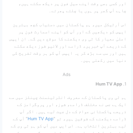
اور کسی بھی وقت اپنے سیل فون پر دیکھ سکتے ہیں،
چاہے آپ گھر پر ہوں یا چلتے پھرتے۔
اس آرٹیکل میں، ہم پاکستان میں دستیاب کچھ بہترین
ایپس کو دیکھیں گے اور آپ کو اپنے اسمارٹ فون پر
اعلیٰ معیار کا ٹی وی دیکھنے کا موقع دیں گے۔ ان ایپس
کے ذریعے آپ خبریں، ڈرامے اور لائیو شوز دیکھ سکتے
ہیں اور سب سے بڑھ کر یہ ایپس آپ کو ہر وقت تفریح ​​کی
دنیا میں رکھتی ہیں۔
Ads
Hum TV App
1.
ہم ٹی وی پاکستان کے معروف انٹرٹینمنٹ چینلز میں سے
ایک ہے جس نے مختلف ڈرامے، شوز، اور پروگرامز کے
ذریعے پاکستانی عوام کے دل جیت لیے ہیں۔ اگر آپ
ڈرامے دیکھنے کے شوقین ہیں، تو "
Hum TV App
” آپ کے
لیے بہترین انتخاب ہے۔ اس ایپ میں آپ کو ہم ٹی وی کے