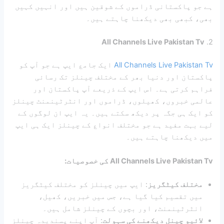
ہے جو پاکستانی ڈراموں کے شوقین ہیں اور انہیں کہیں
بھی، کبھی بھی دیکھنا چاہتے ہیں۔
All Channels Live Pakistan Tv
2.
All Channels Live Pakistan Tv
ایک جامع ایپ ہے جو آپ کو
پاکستان اور دنیا بھر کے مختلف چینلز تک رسائی
فراہم کرتی ہے۔ اس ایپ کے ذریعے آپ پاکستان اور
عالمی خبروں، کھیلوں، ڈراموں اور انٹرٹینمنٹ چینلز
کو ایک ہی جگہ پر دیکھ سکتے ہیں۔ یہ ایپ ان لوگوں کے
لیے بہت مفید ہے جو مختلف انواع کے چینلز ایک ہی ایپ
میں دیکھنا چاہتے ہیں۔
All Channels Live Pakistan Tv کی خصوصیات:
مختلف کیٹگریز
: ایپ میں چینلز کو مختلف کیٹگریز
میں تقسیم کیا گیا ہے، جس میں خبریں، کھیل،
انٹرٹینمنٹ، اور بچوں کے چینلز شامل ہیں۔
لائیو چینل دیکھنے کی سہولت
: آپ اپنے پسندیدہ چینلز