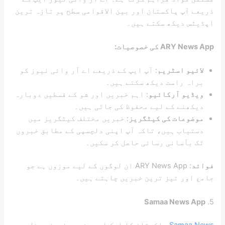
ذریعے آپ پاکستان اور بین الاقوامی سطح پر تازہ ترین
اپڈیٹس دیکھ سکتے ہیں۔
ARY News App کی خصوصیات:
لائیو اسٹریم
: آپ ایپ کے ذریعے اے آر وائی نیوز کو
براہ راست دیکھ سکتے ہیں۔
ویڈیو آرکائیو
: اہم خبریں اور شو کے قسطیں دوبارہ
دیکھنے کے لیے محفوظ کی جاتی ہیں۔
موضوعات کی کیٹگریز
: خبریں مختلف کیٹگریز میں
دستیاب ہیں، تاکہ آپ اپنی دلچسپی کے مطابق خبروں
تک بآسانی رسائی حاصل کر سکیں۔
فوائد
: ARY News App ان لوگوں کے لیے موزوں ہے جو
جامع اور تیز ترین خبریں چاہتے ہیں۔
Samaa News App
5.
Samaa News
پاکستان کا ایک اور مشہور نیوز چینل ہے