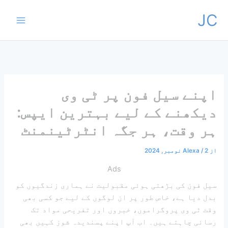
واد
JC
ر
ائیں۔
اپنے سیل فون پر ٹی وی
دیکھنے کے لیے بہترین ایپس:
ہر وقت، ہر جگہ انٹرٹینمنٹ
از
2 نومبر, 2024
/
Alexa
Ads
سیل فون کی بڑھتی ہوئی مقبولیت نے ہماری زندگیوں کو
بدل دیا ہے، خاص طور پر ان لوگوں کے لیے جو کسی بھی
وقت ٹی وی پروگراموں، خبروں اور تفریحی مواد تک
رسائی چاہتے ہیں۔ اب آپ اپنے پسندیدہ شوز کہیں بھی