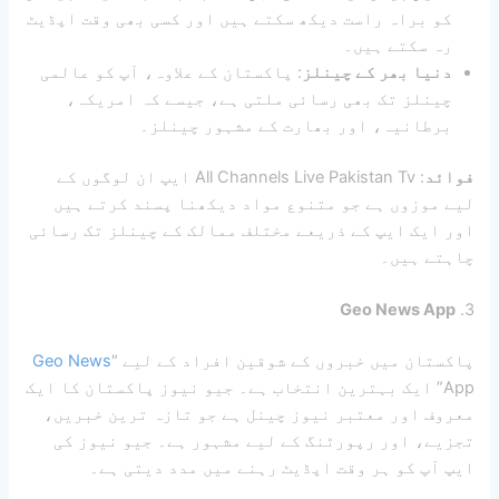
کو براہ راست دیکھ سکتے ہیں اور کسی بھی وقت اپڈیٹ
رہ سکتے ہیں۔
دنیا بھر کے چینلز
: پاکستان کے علاوہ، آپ کو عالمی
چینلز تک بھی رسائی ملتی ہے، جیسے کہ امریکہ،
برطانیہ، اور بھارت کے مشہور چینلز۔
فوائد
: All Channels Live Pakistan Tv ایپ ان لوگوں کے
لیے موزوں ہے جو متنوع مواد دیکھنا پسند کرتے ہیں
اور ایک ایپ کے ذریعے مختلف ممالک کے چینلز تک رسائی
چاہتے ہیں۔
Geo News App
3.
پاکستان میں خبروں کے شوقین افراد کے لیے "
Geo News
App” ایک بہترین انتخاب ہے۔ جیو نیوز پاکستان کا ایک
معروف اور معتبر نیوز چینل ہے جو تازہ ترین خبریں،
تجزیے، اور رپورٹنگ کے لیے مشہور ہے۔ جیو نیوز کی
ایپ آپ کو ہر وقت اپڈیٹ رہنے میں مدد دیتی ہے۔