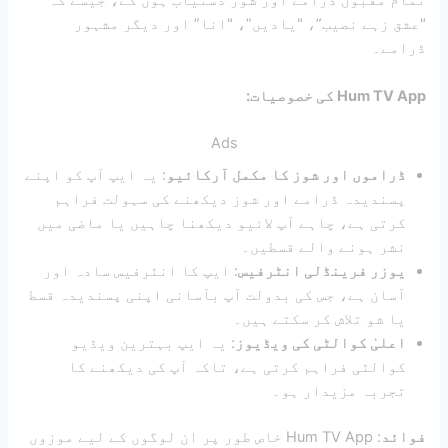
تمام مقبول ڈرامے اور شوز دستیاب ہوں گے، جیسے کہ
"عشق زہے نصیب”، "یادیں”، "انا” اور دیگر مشہور
ڈرامے۔
Hum TV App کی خصوصیات:
Ads
ڈراموں اور شوز کا مکمل آرکائیو
: یہ ایپ آپ کو اپنے
پسندیدہ ڈرامے اور شوز دیکھنے کی سہولت فراہم
کرتی ہے، چاہے آپ لائیو دیکھنا چاہیں یا ماضی میں
نشر ہونے والے قسطیں۔
یوزر فرینڈلی انٹرفیس
: ایپ کا انٹرفیس سادہ اور
آسان ہے، جس کی بدولت آپ بآسانی اپنی پسندیدہ قسط
یا شو تلاش کر سکتے ہیں۔
اعلیٰ کوالٹی کی ویڈیوز
: یہ ایپ بہترین ویڈیو
کوالٹی فراہم کرتی ہے، تاکہ آپ کی دیکھنے کا
تجربہ مزیدار ہو۔
فوائد
: Hum TV App خاص طور پر ان لوگوں کے لیے موزوں