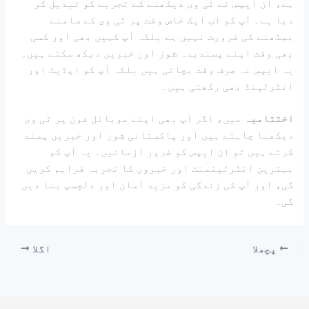
ہے، ان ایپس نے ٹی وی دیکھنے کے تجربے کو تبدیل کر
دیا ہے۔ آپ کو اب ایک خاص وقت پر ٹی وی کے سامنے
بیٹھنے کی ضرورت نہیں ہے بلکہ آپ کہیں بھی اور کسی
بھی وقت اپنے پسندیدہ شوز اور خبریں دیکھ سکتے ہیں۔
یہ ایپس نہ صرف وقت بچاتی ہیں بلکہ آپ کو اپڈیٹ اور
انٹرٹینڈ بھی رکھتی ہیں۔
اختتامیہ
میں، اگر آپ بھی اپنے موبائل فون پر ٹی وی
دیکھنا چاہتے ہیں اور پاکستانی شوز اور خبریں پسند
کرتے ہیں تو ان ایپس کو ضرور آزمائیں۔ یہ آپ کو
بہترین انٹرٹینمنٹ اور خبروں کا تجربہ فراہم کریں
گی، اور آپ کی زندگی کو مزید آسان اور دلچسپ بنا دیں
گی۔
پچھلا
اگلا