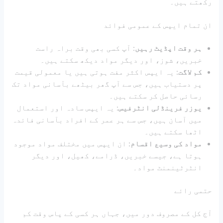
رکھتے ہیں۔
ان تمام ایپس کے عمومی فوائد
ہر وقت اپڈیٹ رہیں
: آپ کسی بھی وقت براہ راست
خبریں، شوز، اور دیگر مواد دیکھ سکتے ہیں۔
کم لاگت
: یہ ایپس اکثر مفت ہوتی ہیں یا معمولی قیمت
پر دستیاب ہیں، جس سے آپ گھر بیٹھے بآسانی مواد تک
رسائی حاصل کر سکتے ہیں۔
یوزر فرینڈلی انٹرفیس
: یہ ایپس سادہ اور استعمال
میں آسان ہیں، جس سے ہر عمر کے افراد بآسانی فائدہ
اٹھا سکتے ہیں۔
مواد کی وسیع اقسام
: ان ایپس میں مختلف مواد موجود
ہوتا ہے، جیسے خبریں، ڈرامے، کھیل، اور دیگر
انٹرٹینمنٹ مواد۔
حتمی رائے
آج کل کے مصروف دور میں، جہاں ہر کسی کے پاس وقت کم