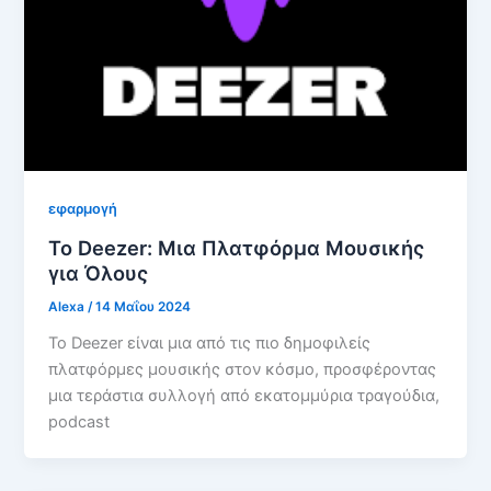
εφαρμογή
Το Deezer: Μια Πλατφόρμα Μουσικής
για Όλους
Alexa
/
14 Μαΐου 2024
Το Deezer είναι μια από τις πιο δημοφιλείς
πλατφόρμες μουσικής στον κόσμο, προσφέροντας
μια τεράστια συλλογή από εκατομμύρια τραγούδια,
podcast