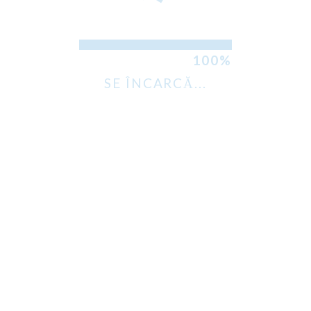
SE ÎNCARCĂ...
A trimite
a lua legatura
Politica de confidențialitate
Despre noi
Copyright © 2026 JC