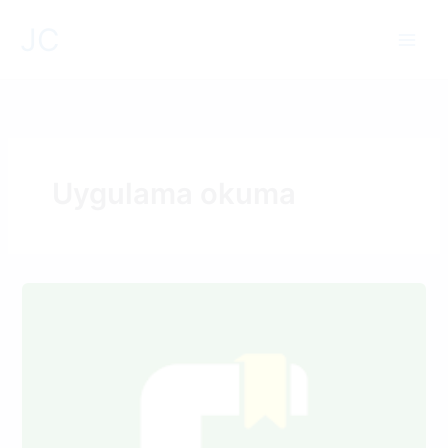
İçeriğe
JC
atla
Uygulama okuma