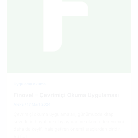
Uygulama okuma
Finovel – Çevrimiçi Okuma Uygulaması
Alexa
/
17 Mart 2024
Çevrimiçi okuma uygulamaları, günümüzde kitap
severlerin hayatını kolaylaştıran ve okuma deneyimini
daha da keyifli hale getiren önemli araçlardan biridir.
Bu […]