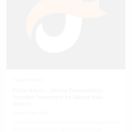
Uygulama okuma
Fizzo Novel – Okuma Deneyiminizi
Yeniden Tanımlayın ve Sosyal Hale
Getirin
Alexa
/
17 Mart 2024
Okumayı sevenler için, yeni teknolojilerin gelişmesiyle
birlikte farklı okuma deneyimleri sunan birçok