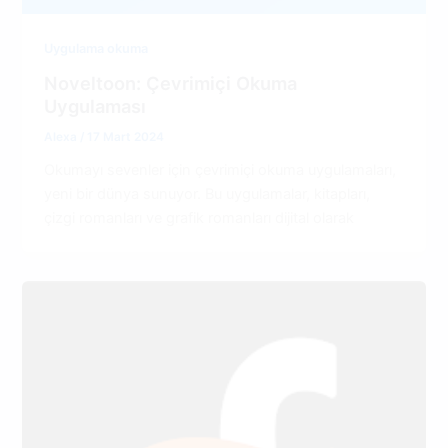
Uygulama okuma
Noveltoon: Çevrimiçi Okuma
Uygulaması
Alexa
/
17 Mart 2024
Okumayı sevenler için çevrimiçi okuma uygulamaları,
yeni bir dünya sunuyor. Bu uygulamalar, kitapları,
çizgi romanları ve grafik romanları dijital olarak