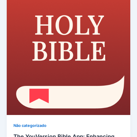
Não categorizado
The YouVersion Bible App: Enhancing